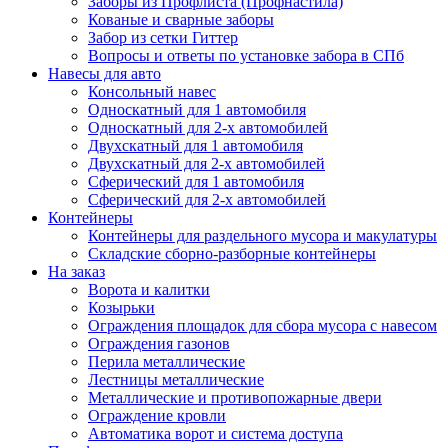
Заборы из Профлиста (Профнастила)
Кованые и сварные заборы
Забор из сетки Гиттер
Вопросы и ответы по установке забора в СПб
Навесы для авто
Консольный навес
Односкатный для 1 автомобиля
Односкатный для 2-х автомобилей
Двухскатный для 1 автомобиля
Двухскатный для 2-х автомобилей
Сферический для 1 автомобиля
Сферический для 2-х автомобилей
Контейнеры
Контейнеры для раздельного мусора и макулатуры
Складские сборно-разборные контейнеры
На заказ
Ворота и калитки
Козырьки
Ограждения площадок для сбора мусора с навесом
Ограждения газонов
Перила металлические
Лестницы металлические
Металлические и противопожарные двери
Ограждение кровли
Автоматика ворот и система доступа