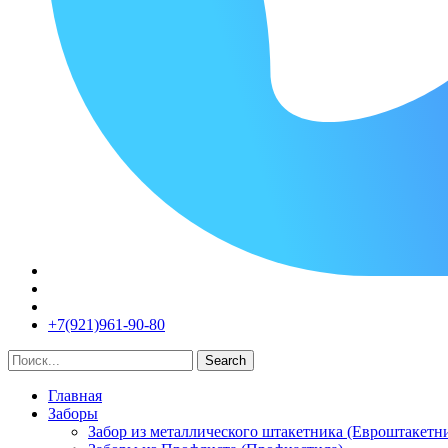
+7(921)961-90-80​
Search
Главная
Заборы
Забор из металлического штакетника (Евроштакетн