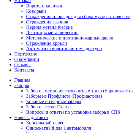
На заказ
Ворота и калитки
Козырьки
Ограждения площадок для сбора мусора с навесом
Ограждения газонов
Перила металлические
Лестницы металлические
Металлические и противопожарные двери
Ограждение кровли
Автоматика ворот и система доступа
Портфолио
О компании
Отзывы
Контакты
Главная
Заборы
Забор из металлического штакетника (Евроштакетн
Заборы из Профлиста (Профнастила)
Кованые и сварные заборы
Забор из сетки Гиттер
Вопросы и ответы по установке забора в СПб
Навесы для авто
Консольный навес
Односкатный для 1 автомобиля