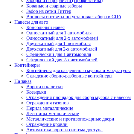
Заборы из Профлиста (Профнастила)
Кованые и сварные заборы
Забор из сетки Гиттер
Вопросы и ответы по установке забора в СПб
Навесы для авто
Консольный навес
Односкатный для 1 автомобиля
Односкатный для 2-х автомобилей
Двухскатный для 1 автомобиля
Двухскатный для 2-х автомобилей
Сферический для 1 автомобиля
Сферический для 2-х автомобилей
Контейнеры
Контейнеры для раздельного мусора и макулатуры
Складские сборно-разборные контейнеры
На заказ
Ворота и калитки
Козырьки
Ограждения площадок для сбора мусора с навесом
Ограждения газонов
Перила металлические
Лестницы металлические
Металлические и противопожарные двери
Ограждение кровли
Автоматика ворот и система доступа