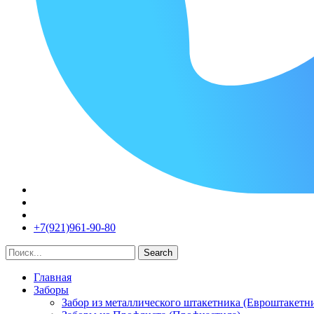
+7(921)961-90-80​
Search
Главная
Заборы
Забор из металлического штакетника (Евроштакетн