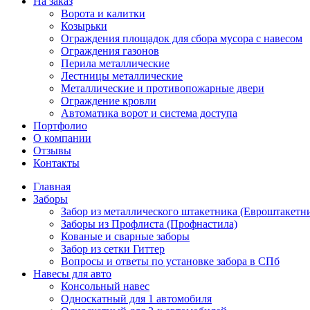
На заказ
Ворота и калитки
Козырьки
Ограждения площадок для сбора мусора с навесом
Ограждения газонов
Перила металлические
Лестницы металлические
Металлические и противопожарные двери
Ограждение кровли
Автоматика ворот и система доступа
Портфолио
О компании
Отзывы
Контакты
Главная
Заборы
Забор из металлического штакетника (Евроштакетн
Заборы из Профлиста (Профнастила)
Кованые и сварные заборы
Забор из сетки Гиттер
Вопросы и ответы по установке забора в СПб
Навесы для авто
Консольный навес
Односкатный для 1 автомобиля